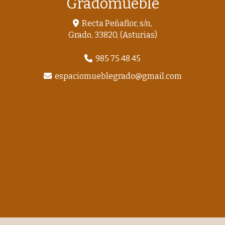
Gradomueble
Recta Peñaflor, s/n,
Grado
,
33820
,
(Asturias)
985 75 48 45
espaciomueblegrado
gmail.com