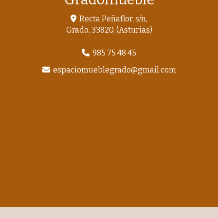
Recta Peñaflor, s/n,
Grado
,
33820
,
(Asturias)
985 75 48 45
espaciomueblegrado
gmail.com