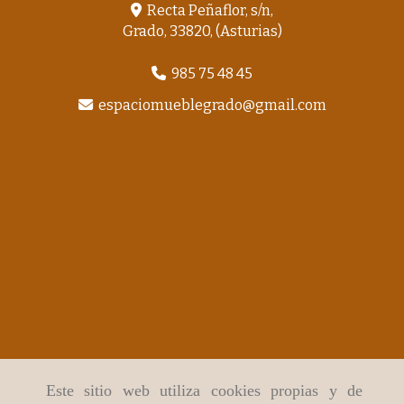
Recta Peñaflor, s/n,
Grado
,
33820
,
(Asturias)
985 75 48 45
espaciomueblegrado
gmail.com
Este sitio web utiliza cookies propias y de