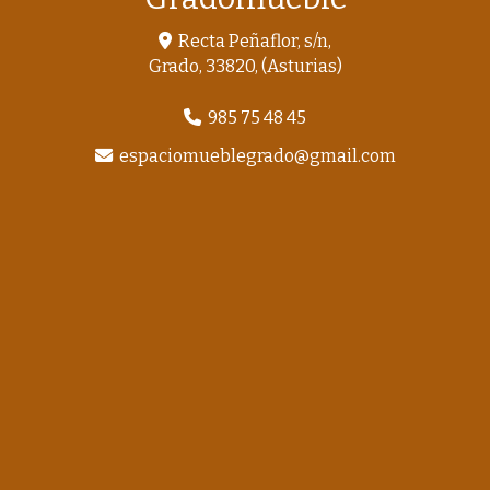
Recta Peñaflor, s/n,
Grado
,
33820
,
(Asturias)
985 75 48 45
espaciomueblegrado
gmail.com