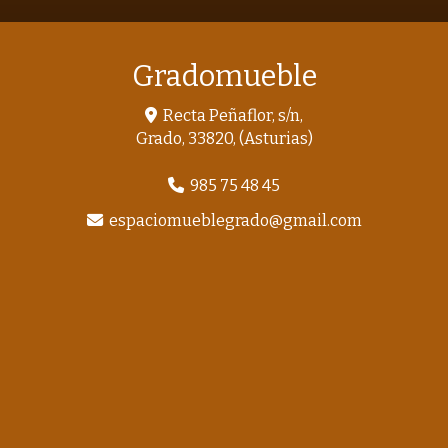
Gradomueble
Recta Peñaflor, s/n,
Grado
,
33820
,
(Asturias)
985 75 48 45
espaciomueblegrado
gmail.com