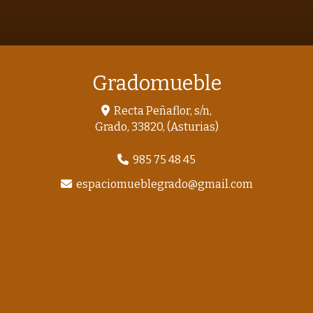
Gradomueble
Recta Peñaflor, s/n,
Grado
,
33820
,
(Asturias)
985 75 48 45
espaciomueblegrado
gmail.com