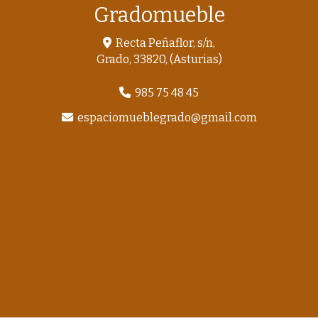
Gradomueble
Recta Peñaflor, s/n,
Grado
,
33820
,
(Asturias)
985 75 48 45
espaciomueblegrado
gmail.com