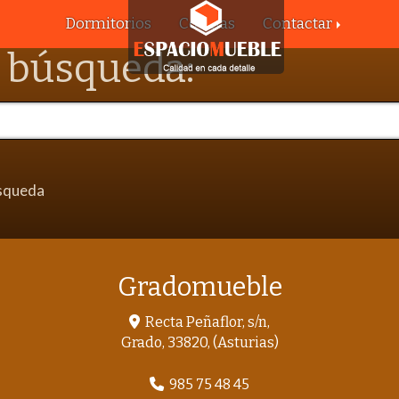
Dormitorios
Cocinas
Contactar
a búsqueda:
úsqueda
Gradomueble
Recta Peñaflor, s/n,
Grado
,
33820
,
(Asturias)
985 75 48 45